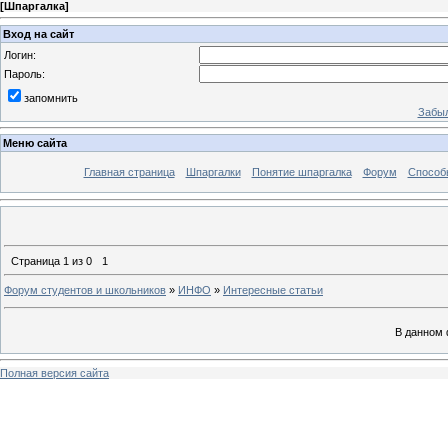
[
Шпаргалка
]
Вход на сайт
Логин:
Пароль:
запомнить
Забыл
Меню сайта
Главная страница
Шпаргалки
Понятие шпаргалка
Форум
Способ
Страница
1
из
0
1
Форум студентов и школьников
»
ИНФО
»
Интересные статьи
В данном 
Полная версия сайта