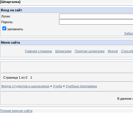
[
Шпаргалка
]
Вход на сайт
Логин:
Пароль:
запомнить
Забыл
Меню сайта
Главная страница
Шпаргалки
Понятие шпаргалка
Форум
Способ
Страница
1
из
0
1
Форум студентов и школьников
»
Учеба
»
Учебные программы
В данном 
Полная версия сайта