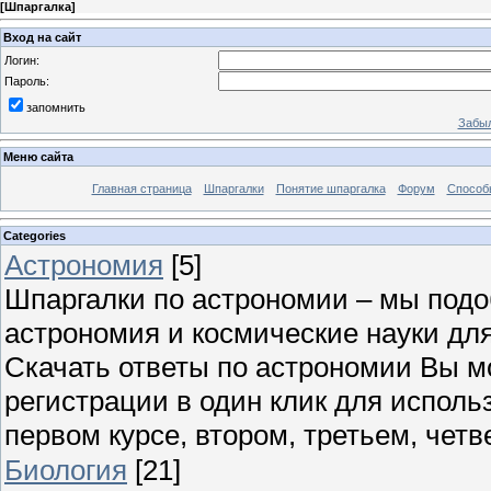
[
Шпаргалка
]
Вход на сайт
Логин:
Пароль:
запомнить
Забыл
Меню сайта
Главная страница
Шпаргалки
Понятие шпаргалка
Форум
Способ
Categories
Астрономия
[5]
Шпаргалки по астрономии – мы под
астрономия и космические науки для
Скачать ответы по астрономии Вы м
регистрации в один клик для исполь
первом курсе, втором, третьем, четве
Биология
[21]