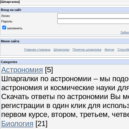
[
Шпаргалка
]
Вход на сайт
Логин:
Пароль:
запомнить
Забыл
Меню сайта
Главная страница
Шпаргалки
Понятие шпаргалка
Форум
Способ
Categories
Астрономия
[5]
Шпаргалки по астрономии – мы под
астрономия и космические науки для
Скачать ответы по астрономии Вы м
регистрации в один клик для исполь
первом курсе, втором, третьем, четве
Биология
[21]