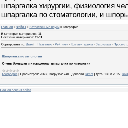
шпаргалка хирургии, физиология чел
шпаргалка по стоматологии, и шпоры
Главная
»
Файлы
»
Естественные науки
» География
В категории материалов
:
11
Показано материалов
:
11-11
Сортировать по
:
Дате
·
Названию
·
Рейтингу
·
Комментариям
·
Загрузкам
·
Просмот
Шпаргалка по литологии
Очень большая и насышенная шпаргалка по литологии
География
|
Просмотров:
2063
|
Загрузок:
740
|
Добавил:
kkent
|
Дата:
13.08.2015
|
Ком
Полная версия сайта