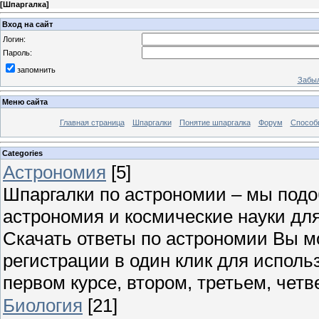
[
Шпаргалка
]
Вход на сайт
Логин:
Пароль:
запомнить
Забыл
Меню сайта
Главная страница
Шпаргалки
Понятие шпаргалка
Форум
Способ
Categories
Астрономия
[5]
Шпаргалки по астрономии – мы под
астрономия и космические науки для
Скачать ответы по астрономии Вы м
регистрации в один клик для исполь
первом курсе, втором, третьем, четве
Биология
[21]