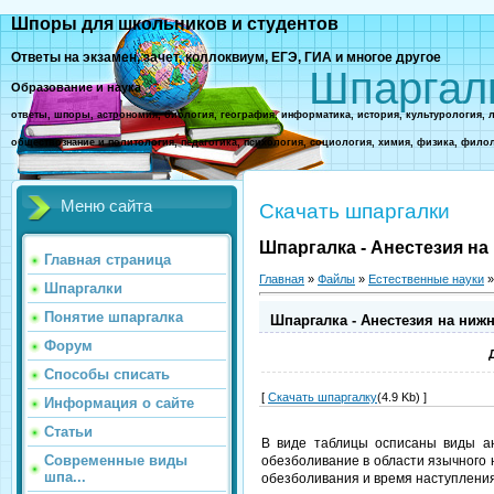
Шпоры для школьников и студентов
Ответы на экзамен, зачет, коллоквиум, ЕГЭ, ГИА и многое другое
Шпаргал
Образование и наука
ответы, шпоры, астрономия, биология, география, информатика, история, культурология, 
обществознание и политология, педагогика, психология, социология, химия, физика, фило
Меню сайта
Скачать шпаргалки
Шпаргалка - Анестезия на
Главная страница
Главная
»
Файлы
»
Естественные науки
Шпаргалки
Понятие шпаргалка
Шпаргалка - Анестезия на ниж
Форум
Способы списать
[
Скачать шпаргалку
(4.9 Kb) ]
Информация о сайте
Статьи
В виде таблицы осписаны виды ан
Современные виды
обезболивание в области язычного 
шпа...
обезболивания и время наступления