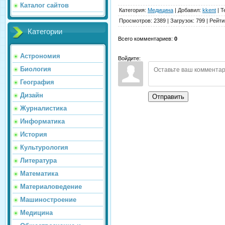
Каталог сайтов
Категория
:
Медицина
|
Добавил
:
kkent
|
Т
Просмотров
:
2389
|
Загрузок
:
799
|
Рейти
Категории
Всего комментариев
:
0
Астрономия
Войдите:
Биология
География
Дизайн
Отправить
Журналистика
Информатика
История
Культурология
Литература
Математика
Материаловедение
Машиностроение
Медицина