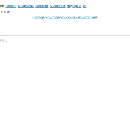
еги
:
нижней
,
шпаргалка
,
челюсти
,
Анестезия
,
медицина
,
на
нг
:
0.0
/
0
[Развернуть/Свернуть ссылки на материал]