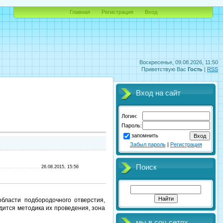
Главная
Регистрация
Вход
Воскресенье, 09.08.2026, 11:50
Приветствую Вас
Гость
|
RSS
Вход на сайт
Логин:
Пароль:
запомнить
Забыл пароль
|
Регистрация
Поиск
26.08.2015, 15:56
бласти подбородочного отверстия,
дится методика их проведения, зона
мы в соц.сетях