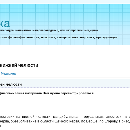
ка
литература, математика, материаловедение, машиностроение, медицина
логия, философия, экология, экономика, электротехника, энергетика, юриспруденция
 нижней челюсти
»
Медицина
ней челюсти
Для скачивания материала Вам нужно зарегистрироваться
естезии на нижней челюсти: мандибулярная, торусальная, анестезия в о
нерва, обезболивание в области щечного нерва, по Берше, по Егорову. Приво
.