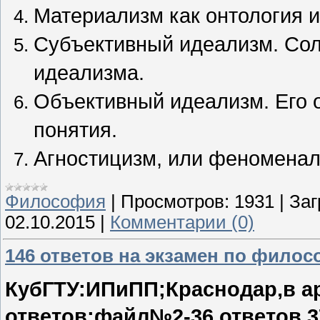
Материализм как онтология и
Субъективный идеализм. Сол
идеализма.
Объективный идеализм. Его 
понятия.
Агностицизм, или феноменал
Философия
|
Просмотров:
1931
|
Заг
02.10.2015
|
Комментарии (0)
146 ответов на экзамен по фило
КубГТУ:ИПиПП;Краснодар,в а
ответов;файл№2-36 ответов 3