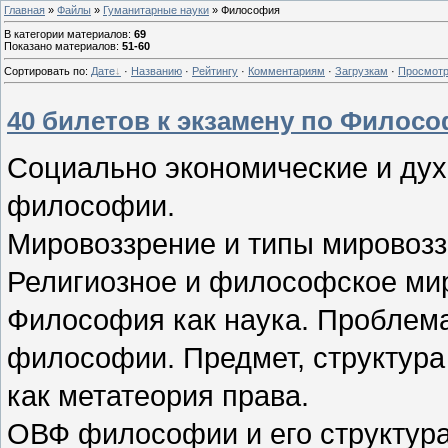
Главная
»
Файлы
»
Гуманитарные науки
» Философия
В категории материалов
:
69
Показано материалов
:
51-60
Сортировать по
:
Дате
·
Названию
·
Рейтингу
·
Комментариям
·
Загрузкам
·
Просмот
40 билетов к экзамену по Филос
Социально экономические и ду
философии.
Мировоззрение и типы мировозз
Религиозное и философское ми
Философия как наука. Проблем
философии. Предмет, структур
как метатеория права.
ОВФ философии и его структур