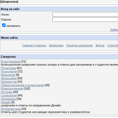
[
Шпаргалка
]
Вход на сайт
Логин:
Пароль:
запомнить
Забыл
Меню сайта
Главная страница
Шпаргалки
Понятие шпаргалка
Форум
Способ
Categories
Культурология
[21]
Культурология шпаргалки скачать шпоры и ответы для школьников и студентов явля
Педагогика
[81]
Психология
[72]
Филология
[6]
Философия
[69]
Литература
[24]
Обществознание и политология
[48]
Юриспруденция
[192]
История
[60]
Социология
[44]
Экономика
[36]
Дизайн
[6]
шпаргалки и ответы по направлению Дизайн
Журналистика
[34]
Ответы для студентов изучающих журналистику в университетах