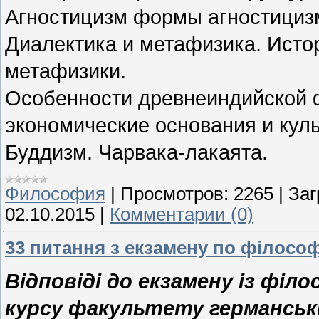
Агностицизм формы агностициз
Диалектика и метафизика. Исто
метафизики.
Особенности древнеиндийской 
экономические основания и кул
Буддизм. Чарвака-лакаята.
Философия
|
Просмотров:
2265
|
Заг
02.10.2015
|
Комментарии (0)
33 питання з екзамену по філософ
Відповіді до екзамену із філо
курсу факультету германськ