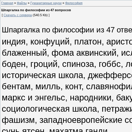
Главная
»
Файлы
»
Гуманитарные науки
»
Философия
Шпаргалка по философии из 47 вопросов
[
Скачать с сервера
(540.5 Kb) ]
Шпаргалка по философии из 47 отв
индия, конфуций, платон, аристо
блаженный, фома аквинский, ис
боден, гроций, спиноза, гоббс, ло
историческая школа, джефферсо
бентам, милль, конт, славянофи
маркс и энгельс, народники, баку
социологическая школа, петражиц
фашизм, западноевропейские со
сунь ятсен, махатма ганди.