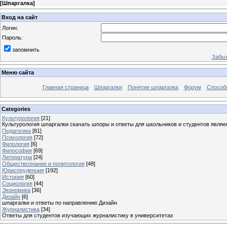
[
Шпаргалка
]
Вход на сайт
Логин:
Пароль:
запомнить
Забыл
Меню сайта
Главная страница
Шпаргалки
Понятие шпаргалка
Форум
Способ
Categories
Культурология
[21]
Культурология шпаргалки скачать шпоры и ответы для школьников и студентов явля
Педагогика
[81]
Психология
[72]
Филология
[6]
Философия
[69]
Литература
[24]
Обществознание и политология
[48]
Юриспруденция
[192]
История
[60]
Социология
[44]
Экономика
[36]
Дизайн
[6]
шпаргалки и ответы по направлению Дизайн
Журналистика
[34]
Ответы для студентов изучающих журналистику в университетах