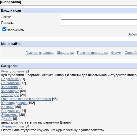
[
Шпаргалка
]
Вход на сайт
Логин:
Пароль:
запомнить
Забыл
Меню сайта
Главная страница
Шпаргалки
Понятие шпаргалка
Форум
Способ
Categories
Культурология
[21]
Культурология шпаргалки скачать шпоры и ответы для школьников и студентов явля
Педагогика
[81]
Психология
[72]
Филология
[6]
Философия
[69]
Литература
[24]
Обществознание и политология
[48]
Юриспруденция
[192]
История
[60]
Социология
[44]
Экономика
[36]
Дизайн
[6]
шпаргалки и ответы по направлению Дизайн
Журналистика
[34]
Ответы для студентов изучающих журналистику в университетах