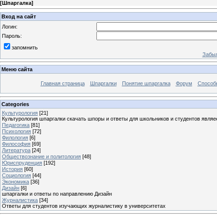
[
Шпаргалка
]
Вход на сайт
Логин:
Пароль:
запомнить
Забыл
Меню сайта
Главная страница
Шпаргалки
Понятие шпаргалка
Форум
Способ
Categories
Культурология
[21]
Культурология шпаргалки скачать шпоры и ответы для школьников и студентов явля
Педагогика
[81]
Психология
[72]
Филология
[6]
Философия
[69]
Литература
[24]
Обществознание и политология
[48]
Юриспруденция
[192]
История
[60]
Социология
[44]
Экономика
[36]
Дизайн
[6]
шпаргалки и ответы по направлению Дизайн
Журналистика
[34]
Ответы для студентов изучающих журналистику в университетах