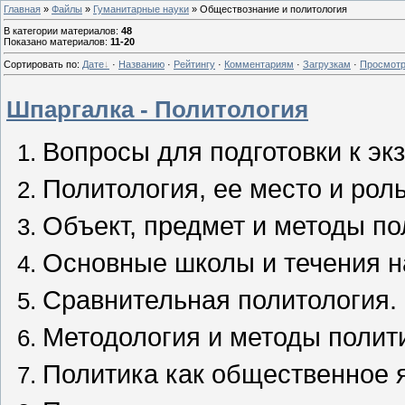
Главная
»
Файлы
»
Гуманитарные науки
» Обществознание и политология
В категории материалов
:
48
Показано материалов
:
11-20
Сортировать по
:
Дате
·
Названию
·
Рейтингу
·
Комментариям
·
Загрузкам
·
Просмот
Шпаргалка - Политология
Вопросы для подготовки к эк
Политология, ее место и рол
Объект, предмет и методы по
Основные школы и течения на
Сравнительная политология.
Методология и методы полит
Политика как общественное я