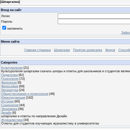
[
Шпаргалка
]
Вход на сайт
Логин:
Пароль:
запомнить
Забыл
Меню сайта
Главная страница
Шпаргалки
Понятие шпаргалка
Форум
Способ
Categories
Культурология
[21]
Культурология шпаргалки скачать шпоры и ответы для школьников и студентов явля
Педагогика
[81]
Психология
[72]
Филология
[6]
Философия
[69]
Литература
[24]
Обществознание и политология
[48]
Юриспруденция
[192]
История
[60]
Социология
[44]
Экономика
[36]
Дизайн
[6]
шпаргалки и ответы по направлению Дизайн
Журналистика
[34]
Ответы для студентов изучающих журналистику в университетах