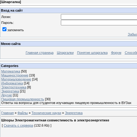
[
Шпаргалка
]
Вход на сайт
Логин:
Пароль:
запомнить
Забыл
Меню сайта
Главная страница
Шпаргалки
Понятие шпаргалка
Форум
Способ
Categories
Математика
[50]
Машиностроение
[19]
Материаловедение
[14]
Информатика
[14]
Электротехника
[8]
Энергетика
[21]
Другие
[11]
Пищевая промышленность
[30]
Ответы на вопросы для студентов изучающих пищевую промышленность в ВУЗах
Главная
»
Файлы
»
Технические науки
»
Энергетика
Шпоры Электромагнитная совместимость в электроэнергетике
[
Скачать с сервера
(132.6 Kb) ]