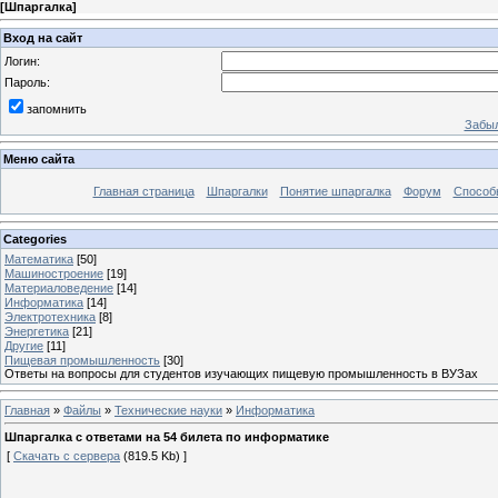
[
Шпаргалка
]
Вход на сайт
Логин:
Пароль:
запомнить
Забыл
Меню сайта
Главная страница
Шпаргалки
Понятие шпаргалка
Форум
Способ
Categories
Математика
[50]
Машиностроение
[19]
Материаловедение
[14]
Информатика
[14]
Электротехника
[8]
Энергетика
[21]
Другие
[11]
Пищевая промышленность
[30]
Ответы на вопросы для студентов изучающих пищевую промышленность в ВУЗах
Главная
»
Файлы
»
Технические науки
»
Информатика
Шпаргалка с ответами на 54 билета по информатике
[
Скачать с сервера
(819.5 Kb) ]