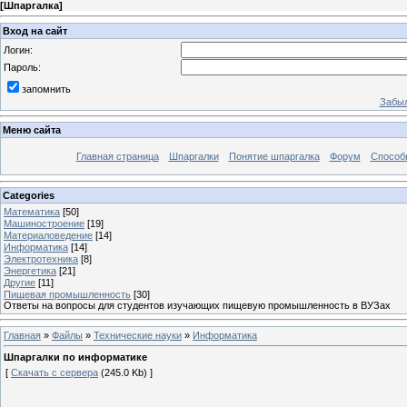
[
Шпаргалка
]
Вход на сайт
Логин:
Пароль:
запомнить
Забыл
Меню сайта
Главная страница
Шпаргалки
Понятие шпаргалка
Форум
Способ
Categories
Математика
[50]
Машиностроение
[19]
Материаловедение
[14]
Информатика
[14]
Электротехника
[8]
Энергетика
[21]
Другие
[11]
Пищевая промышленность
[30]
Ответы на вопросы для студентов изучающих пищевую промышленность в ВУЗах
Главная
»
Файлы
»
Технические науки
»
Информатика
Шпаргалки по информатике
[
Скачать с сервера
(245.0 Kb) ]