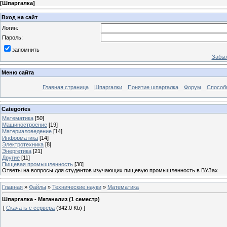
[
Шпаргалка
]
Вход на сайт
Логин:
Пароль:
запомнить
Забыл
Меню сайта
Главная страница
Шпаргалки
Понятие шпаргалка
Форум
Способ
Categories
Математика
[50]
Машиностроение
[19]
Материаловедение
[14]
Информатика
[14]
Электротехника
[8]
Энергетика
[21]
Другие
[11]
Пищевая промышленность
[30]
Ответы на вопросы для студентов изучающих пищевую промышленность в ВУЗах
Главная
»
Файлы
»
Технические науки
»
Математика
Шпаргалка - Матанализ (1 семестр)
[
Скачать с сервера
(342.0 Kb) ]