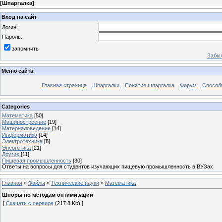
[
Шпаргалка
]
Вход на сайт
Логин:
Пароль:
запомнить
Забыл
Меню сайта
Главная страница
Шпаргалки
Понятие шпаргалка
Форум
Способ
Categories
Математика
[50]
Машиностроение
[19]
Материаловедение
[14]
Информатика
[14]
Электротехника
[8]
Энергетика
[21]
Другие
[11]
Пищевая промышленность
[30]
Ответы на вопросы для студентов изучающих пищевую промышленность в ВУЗах
Главная
»
Файлы
»
Технические науки
»
Математика
Шпоры по методам оптимизации
[
Скачать с сервера
(217.8 Kb) ]