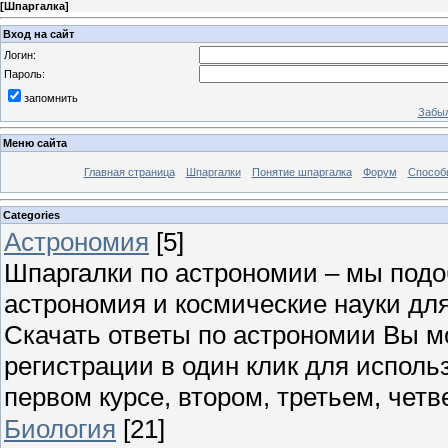
[
Шпаргалка
]
Вход на сайт
Логин:
Пароль:
запомнить
Забыл
Меню сайта
Главная страница
Шпаргалки
Понятие шпаргалка
Форум
Способ
Categories
Астрономия
[5]
Шпаргалки по астрономии – мы под
астрономия и космические науки для
Скачать ответы по астрономии Вы м
регистрации в один клик для исполь
первом курсе, втором, третьем, четве
Биология
[21]