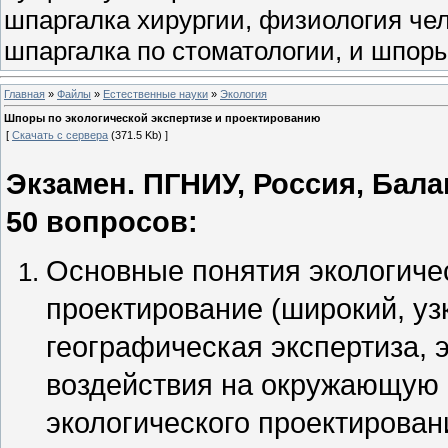
шпаргалка хирургии, физиология чел
шпаргалка по стоматологии, и шпоры
Главная
»
Файлы
»
Естественные науки
»
Экология
Шпоры по экологической экспертизе и проектированию
[
Скачать с сервера
(371.5 Kb) ]
Экзамен. ПГНИУ, Россия, Балан
50 вопросов:
Основные понятия экологичес
проектирование (широкий, уз
географическая экспертиза, э
воздействия на окружающую 
экологического проектирован