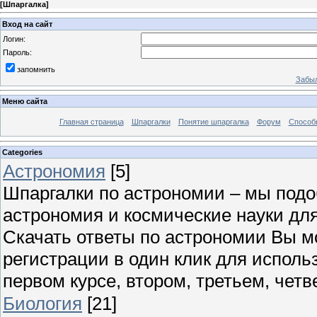
[
Шпаргалка
]
Вход на сайт
Логин:
Пароль:
запомнить
Забыл
Меню сайта
Главная страница
Шпаргалки
Понятие шпаргалка
Форум
Способ
Categories
Астрономия
[5]
Шпаргалки по астрономии – мы под
астрономия и космические науки для
Скачать ответы по астрономии Вы м
регистрации в один клик для исполь
первом курсе, втором, третьем, четве
Биология
[21]