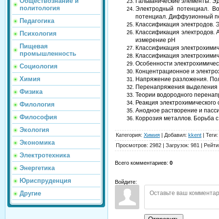
Обществознание и
Гальванические элементы. Э
политология
Электродный потенциал. В
потенциал. Диффузионный п
Педагогика
Классификация электродов. Э
Классификация электродов. 
Психология
измерение рН
Пищевая
Классификация электрохимич
промышленность
Классификация электрохимич
Особенности электрохимическ
Социология
Концентрационное и электр
Химия
Напряжение разложения. По
Перенапряжения выделения 
Физика
Теории водородного перена
Реакция электрохимического
Филология
Анодное растворение и пасси
Философия
Коррозия металлов. Борьба с
Экология
Категория
:
Химия
|
Добавил
:
kkent
|
Теги
:
Экономика
Просмотров
:
2982
|
Загрузок
:
981
|
Рейти
Электротехника
Всего комментариев
:
0
Энергетика
Юриспруденция
Войдите:
Другие