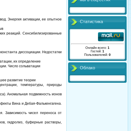
вод. Энергия активации, ее опытное
Статистика
ыв
ких реакций. Сенсибилизированные
Онлайн всего:
1
Гостей:
1
 константа диссоциации. Недостатки
Пользователей:
0
ватации, их определение
ции. Число сольватации
Облако
йшее развитие теории
центрации, температуры, природы
са). Аномальная подвижность ионов
фекты Вина и Дебая-Фалькенгагена.
я. Зависимость чисел переноса от
ров, гидролиз, буферные растворы,