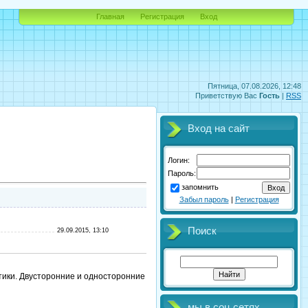
Главная
Регистрация
Вход
Пятница, 07.08.2026, 12:48
Приветствую Вас
Гость
|
RSS
Вход на сайт
Логин:
Пароль:
запомнить
Забыл пароль
|
Регистрация
Поиск
29.09.2015, 13:10
тики. Двусторонние и односторонние
мы в соц.сетях