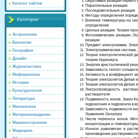
Обратимые реакции первого и
Каталог сайтов
Параллельные реакции
Последовательные реакции
Методы определения порядк
Категории
Влияние температуры на ско
определение
Цепные реакции. Теория прос
Астрономия
Фотохимические реакции. О
реакции
Биология
Предмет электрохимии. Элек
Электрохимическая система, 
География
Теория электролитической д
Дизайн
теории Аррениуса
Энергия кристалличекой реше
Журналистика
Зависимость теплот сольвата
Информатика
Активность и коэффициент ак
Теория электролитов Дебая и
История
Теория электролитов Дебая и
Лектропроводность раство
Культурология
растворителя
Литература
Подвижность ионов. Закон К
гидроксония и гидроксила в 
Математика
Зависимость подвижности ио
Уравнение Онзагера
Материаловедение
Числа переноса ионов. Мет
Машиностроение
концентрации и температуры
Ионное равновесие в раств
Медицина
произведение растворимост