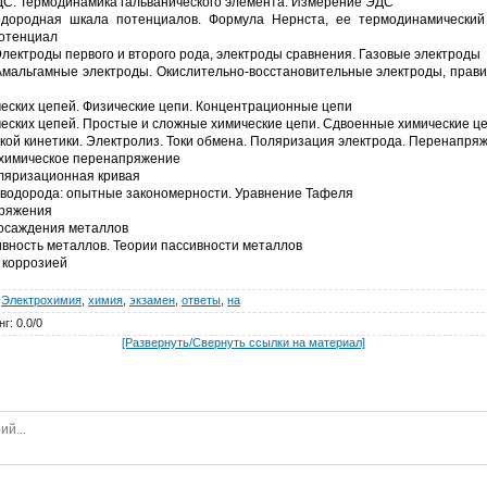
ДС. Термодинамика гальванического элемента. Измерение ЭДС
одородная шкала потенциалов. Формула Нернста, ее термодинамический
отенциал
лектроды первого и второго рода, электроды сравнения. Газовые электроды
Амальгамные электроды. Окислительно-восстановительные электроды, прави
еских цепей. Физические цепи. Концентрационные цепи
еских цепей. Простые и сложные химические цепи. Сдвоенные химические це
ой кинетики. Электролиз. Токи обмена. Поляризация электрода. Перенапряж
охимическое перенапряжение
ляризационная кривая
водорода: опытные закономерности. Уравнение Тафеля
пряжения
 осаждения металлов
вность металлов. Теории пассивности металлов
 коррозией
Электрохимия
,
химия
,
экзамен
,
ответы
,
на
нг
:
0.0
/
0
[Развернуть/Свернуть ссылки на материал]