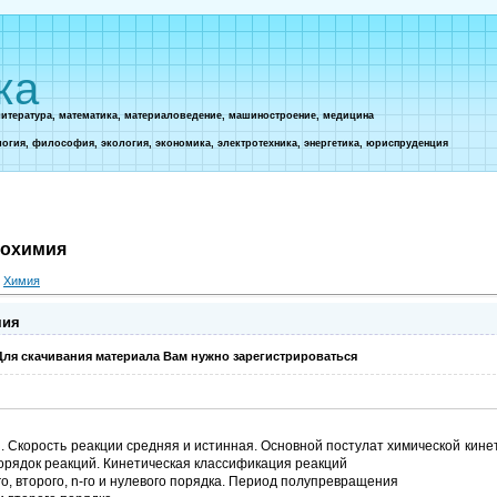
ка
литература, математика, материаловедение, машиностроение, медицина
логия, философия, экология, экономика, электротехника, энергетика, юриспруденция
рохимия
»
Химия
мия
Для скачивания материала Вам нужно зарегистрироваться
. Скорость реакции средняя и истинная. Основной постулат химической кине
орядок реакций. Кинетическая классификация реакций
, второго, n-го и нулевого порядка. Период полупревращения