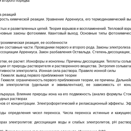
 второго порядка
а реакций
рость химической реакции. Уравнение Аррениуса, его термодинамический вы
тых и разветвленных цепей. Теория взрывов и воспламенений. Тепловой взр
сновные законы фотохимии. Квантовый выход. Основные типы фотохимичес
трохимическая реакция, ее особенности
ее составные части. Проводники первого и второго рода. Законы электролиза
иссоциации Аррениуса. Закон разбавления Оствальда. Степень диссоциации,
тки, ее расчет. Ионофоры и ионогены. Причины диссоциации. Теплоты соль
ции от природы растворителя и растворенного вещества. Энтропия сольвата
тивности электролита. Ионная сила раствора. Правило ионной силы
 Гюккеля: вывод первого приближения теории
 Гюккеля: ограниченность первого приближения теории, ее причины. Дальне
ров электролитов (удельная и эквивалентная), ее зависимость от кон
ольрауша. Влияние природы иона на его подвижность (анализ формулы Сток
водных растворах
нов от концентрации. Электрофоретический и релаксационный эффекты. Эф
оды определения чисел переноса. Числа переноса истинные и кажущиес
орах электролитов: диссоциация воды и слабых электролитов, рН раство
и