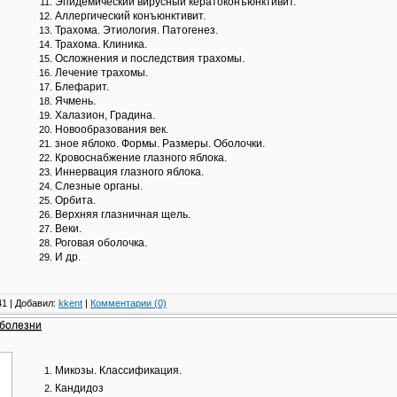
Эпидемический вирусный кератоконъюнктивит.
Аллергический конъюнктивит.
Трахома. Этиология. Патогенез.
Трахома. Клиника.
Осложнения и последствия трахомы.
Лечение трахомы.
Блефарит.
Ячмень.
Халазион, Градина.
Новообразования век.
зное яблоко. Формы. Размеры. Оболочки.
Кровоснабжение глазного яблока.
Иннервация глазного яблока.
Слезные органы.
Орбита.
Верхняя глазничная щель.
Веки.
Роговая оболочка.
И др.
1 | Добавил:
kkent
|
Комментарии (0)
 болезни
Микозы. Классификация.
Кандидоз