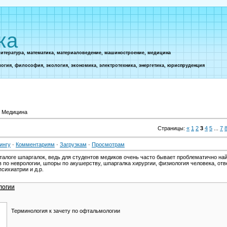
ка
литература, математика, материаловедение, машиностроение, медицина
логия, философия, экология, экономика, электротехника, энергетика, юриспруденция
 Медицина
Страницы
:
«
1
2
3
4
5
...
7
ингу
·
Комментариям
·
Загрузкам
·
Просмотрам
талоге шпаргалок, ведь для студентов медиков очень часто бывает проблематично н
 по неврологии, шпоры по акушерству, шпаргалка хирургии, физиология человека, отв
сихиатрии и д.р.
логии
Терминология к зачету по офтальмологии