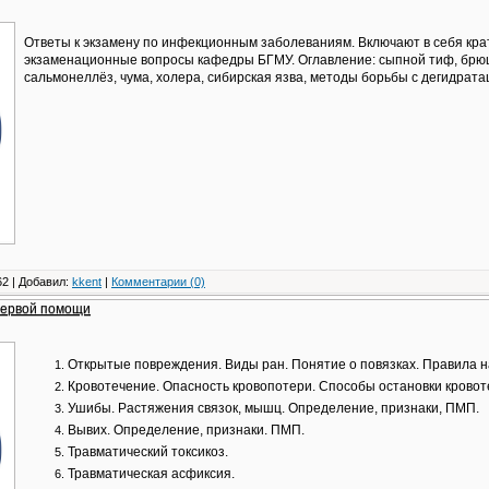
Ответы к экзамену по инфекционным заболеваниям. Включают в себя кра
экзаменационные вопросы кафедры БГМУ. Оглавление: сыпной тиф, брю
сальмонеллёз, чума, холера, сибирская язва, методы борьбы с дегидратаци
2 | Добавил:
kkent
|
Комментарии (0)
первой помощи
Открытые повреждения. Виды ран. Понятие о повязках. Правила 
Кровотечение. Опасность кровопотери. Способы остановки кровот
Ушибы. Растяжения связок, мышц. Определение, признаки, ПМП.
Вывих. Определение, признаки. ПМП.
Травматический токсикоз.
Травматическая асфиксия.