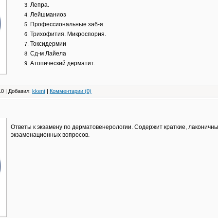
Лепра.
Лейшманиоз
Профессиональные заб-я.
Трихофития. Микроспория.
Токсидермии
Сд-м Лайела
Атопический дерматит.
0 | Добавил:
kkent
|
Комментарии (0)
Ответы к экзамену по дерматовенерологии. Содержит краткие, лаконичны
экзаменационных вопросов.