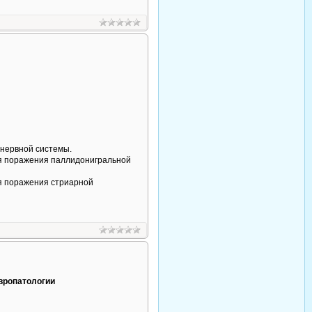
нервной системы.
ия поражения паллидонигральной
я поражения стриарной
европатологии