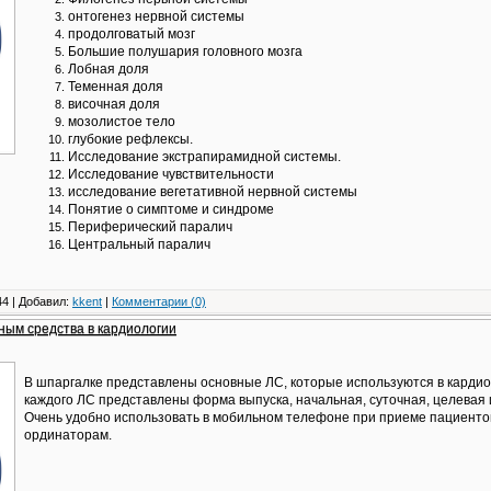
онтогенез нервной системы
продолговатый мозг
Большие полушария головного мозга
Лобная доля
Теменная доля
височная доля
мозолистое тело
глубокие рефлексы.
Исследование экстрапирамидной системы.
Исследование чувствительности
исследование вегетативной нервной системы
Понятие о симптоме и синдроме
Периферический паралич
Центральный паралич
4 | Добавил:
kkent
|
Комментарии (0)
ным средства в кардиологии
В шпаргалке представлены основные ЛС, которые используются в кардиол
каждого ЛС представлены форма выпуска, начальная, суточная, целевая 
Очень удобно использовать в мобильном телефоне при приеме пациентов
ординаторам.