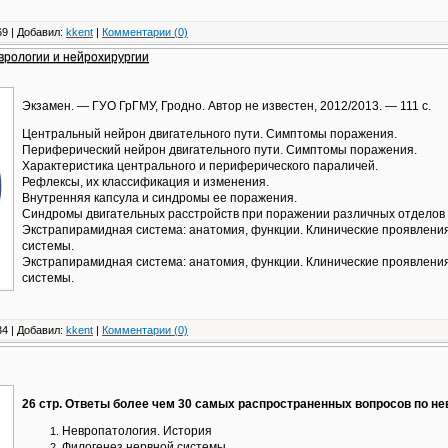
9 | Добавил:
kkent
|
Комментарии (0)
еврологии и нейрохирургии
Экзамен. — ГУО ГрГМУ, Гродно. Автор не известен, 2012/2013. — 111 с.
Центральный нейрон двигательного пути. Симптомы поражения.
Периферический нейрон двигательного пути. Симптомы поражения.
Характеристика центрального и периферического параличей.
Рефлексы, их классификация и изменения.
Внутренняя капсула и синдромы ее поражения.
Синдромы двигательных расстройств при поражении различных отделов 
Экстрапирамидная система: анатомия, функции. Клинические проявлен
системы.
Экстрапирамидная система: анатомия, функции. Клинические проявлени
системы.
4 | Добавил:
kkent
|
Комментарии (0)
26 стр. Ответы более чем 30 самых распространенных вопросов по н
Невропатология. История
Филогенез нервной системы