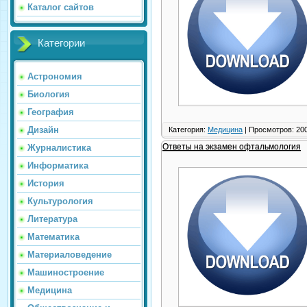
Каталог сайтов
Категории
Астрономия
Биология
География
Дизайн
Категория:
Медицина
| Просмотров: 200
Ответы на экзамен офтальмология
Журналистика
Информатика
История
Культурология
Литература
Математика
Материаловедение
Машиностроение
Медицина