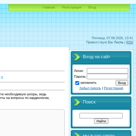
Главная
Регистрация
Вход
Пятница, 07.08.2026, 13:41
Приветствую Вас
Гость
|
RSS
Вход на сайт
Логин:
Пароль:
8
»
запомнить
Забыл пароль
|
Регистрация
айти необходимую шпоры, ведь
еты на вопросы по кардиологии,
Поиск
мы в соц.сетях