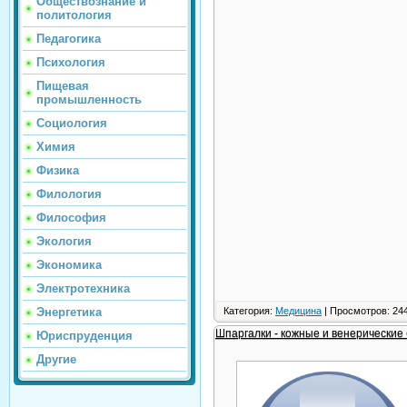
Обществознание и
политология
Педагогика
Психология
Пищевая
промышленность
Социология
Химия
Физика
Филология
Философия
Экология
Экономика
Электротехника
Категория:
Медицина
| Просмотров: 244
Энергетика
Шпаргалки - кожные и венерические
Юриспруденция
Другие