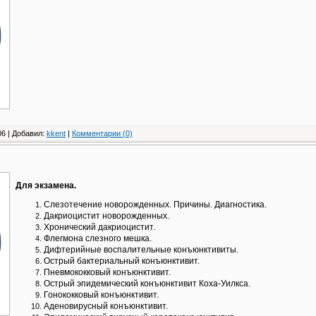
6 | Добавил:
kkent
|
Комментарии (0)
Для экзамена.
Слезотечение новорожденных. Причины. Диагностика.
Дакриоцистит новорожденных.
Хронический дакриоцистит.
Флегмона слезного мешка.
Дифтерийные воспалительные конъюнктивиты.
Острый бактериальный конъюнктивит.
Пневмококковый конъюнктивит.
Острый эпидемический конъюнктивит Коха-Уилкса.
Гонококковый конъюнктивит.
Аденовирусный конъюнктивит.