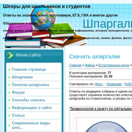
Шпоры для школьников и студентов
Ответы на экзамен, зачет, коллоквиум, ЕГЭ, ГИА и многое другое
Шпаргал
Образование и наука
ответы, шпоры, астрономия, биология, география, информатика, история, культурология, 
обществознание и политология, педагогика, психология, социология, химия, физика, фило
Меню сайта
Скачать шпаргалки
Главная
»
Файлы
»
Естественные науки
»
Главная страница
В категории материалов
:
77
Показано материалов
:
21-30
Шпаргалки
Сортировать по
:
Дате
·
Названию
·
Рейт
Понятие шпаргалка
Ответы по медицине собраны в одном ка
Форум
существует огромное количество ответов
шпаргалка по стоматологии, и шпоры по п
Способы списать
Информация о сайте
Терминология к зачету по офтальмо
Статьи
Современные виды
шпа...