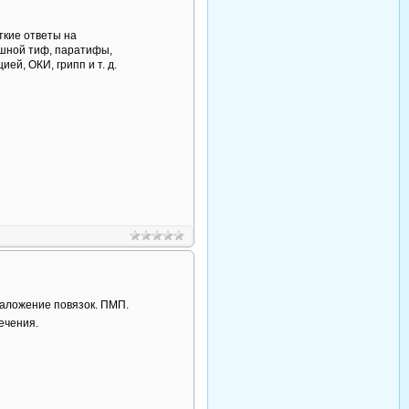
ткие ответы на
шной тиф, паратифы,
ей, ОКИ, грипп и т. д.
наложение повязок. ПМП.
ечения.