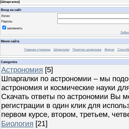
[
Шпаргалка
]
Вход на сайт
Логин:
Пароль:
запомнить
Забыл
Меню сайта
Главная страница
Шпаргалки
Понятие шпаргалка
Форум
Способ
Categories
Астрономия
[5]
Шпаргалки по астрономии – мы под
астрономия и космические науки для
Скачать ответы по астрономии Вы м
регистрации в один клик для исполь
первом курсе, втором, третьем, четве
Биология
[21]