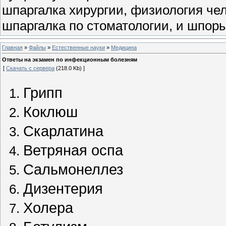
шпаргалка хирургии, физиология чел
шпаргалка по стоматологии, и шпоры
Главная
»
Файлы
»
Естественные науки
»
Медицина
Ответы на экзамен по инфекционным болезням
[
Скачать с сервера
(218.0 Kb) ]
Грипп
Коклюш
Скарлатина
Ветряная оспа
Сальмонеллез
Дизентерия
Холера