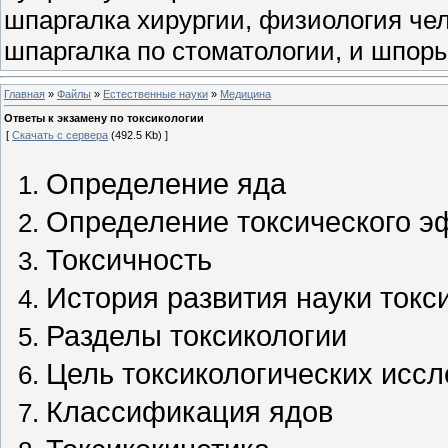
шпаргалка хирургии, физиология чел
шпаргалка по стоматологии, и шпоры
Главная
»
Файлы
»
Естественные науки
»
Медицина
Ответы к экзамену по токсикологии
[
Скачать с сервера
(492.5 Kb) ]
Определение яда
Определение токсического э
Токсичность
История развития науки токс
Разделы токсикологии
Цель токсикологических исс
Классификация ядов