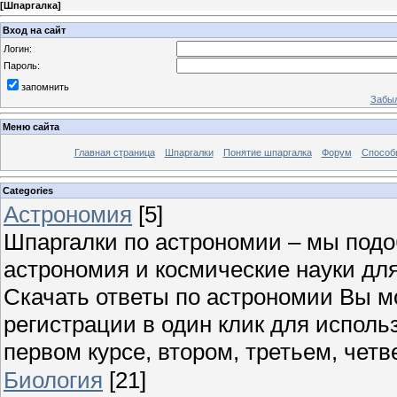
[
Шпаргалка
]
Вход на сайт
Логин:
Пароль:
запомнить
Забыл
Меню сайта
Главная страница
Шпаргалки
Понятие шпаргалка
Форум
Способ
Categories
Астрономия
[5]
Шпаргалки по астрономии – мы под
астрономия и космические науки для
Скачать ответы по астрономии Вы м
регистрации в один клик для исполь
первом курсе, втором, третьем, четве
Биология
[21]