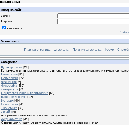
[
Шпаргалка
]
Вход на сайт
Логин:
Пароль:
запомнить
Забыл
Меню сайта
Главная страница
Шпаргалки
Понятие шпаргалка
Форум
Способ
Categories
Культурология
[21]
Культурология шпаргалки скачать шпоры и ответы для школьников и студентов явля
Педагогика
[81]
Психология
[72]
Филология
[6]
Философия
[69]
Литература
[24]
Обществознание и политология
[48]
Юриспруденция
[192]
История
[60]
Социология
[44]
Экономика
[36]
Дизайн
[6]
шпаргалки и ответы по направлению Дизайн
Журналистика
[34]
Ответы для студентов изучающих журналистику в университетах