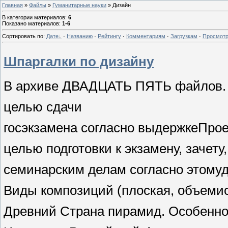
Главная
»
Файлы
»
Гуманитарные науки
» Дизайн
В категории материалов
:
6
Показано материалов
:
1-6
Сортировать по
:
Дате
·
Названию
·
Рейтингу
·
Комментариям
·
Загрузкам
·
Просмот
Шпаргалки по дизайну
В архиве
ДВАДЦАТЬ ПЯТЬ
файлов
целью
сдачи
госэкзамена
согласно
выдержке
Прое
целью
подготовки к экзамену, зачету
семинарским
делам
согласно
этому
Виды композиций (
плоская
,
объеми
Древний
Страна пирамид
.
Особенно