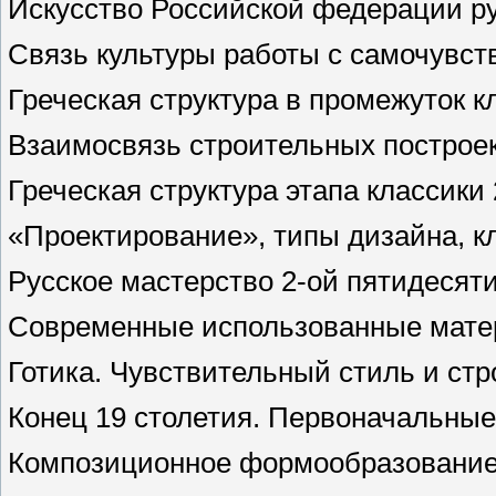
Искусство
Российской федерации
р
Связь культуры
работы
с
самочувст
Греческая
структура
в
промежуток
кл
Взаимосвязь
строительных
построе
Греческая
структура
этапа
классики 
«
Проектирование
»,
типы
дизайна,
к
Русское
мастерство
2-ой
пятидесяти
Современные
использованные мат
Готика.
Чувствительный
стиль
и
стр
Конец 19
столетия
.
Первоначальные
Композиционное формообразование 