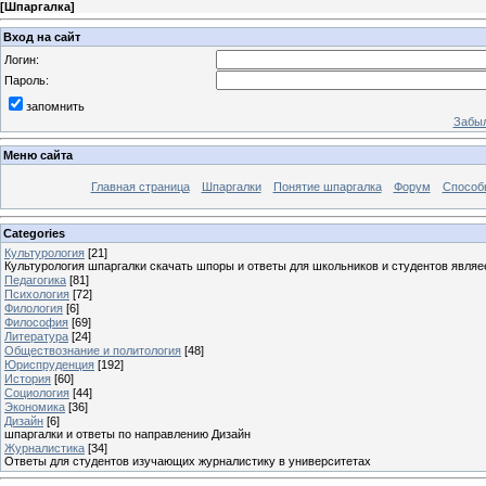
[
Шпаргалка
]
Вход на сайт
Логин:
Пароль:
запомнить
Забыл
Меню сайта
Главная страница
Шпаргалки
Понятие шпаргалка
Форум
Способ
Categories
Культурология
[21]
Культурология шпаргалки скачать шпоры и ответы для школьников и студентов явля
Педагогика
[81]
Психология
[72]
Филология
[6]
Философия
[69]
Литература
[24]
Обществознание и политология
[48]
Юриспруденция
[192]
История
[60]
Социология
[44]
Экономика
[36]
Дизайн
[6]
шпаргалки и ответы по направлению Дизайн
Журналистика
[34]
Ответы для студентов изучающих журналистику в университетах