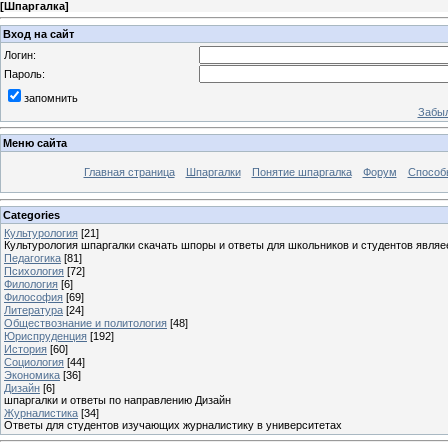
[
Шпаргалка
]
Вход на сайт
Логин:
Пароль:
запомнить
Забыл
Меню сайта
Главная страница
Шпаргалки
Понятие шпаргалка
Форум
Способ
Categories
Культурология
[21]
Культурология шпаргалки скачать шпоры и ответы для школьников и студентов явля
Педагогика
[81]
Психология
[72]
Филология
[6]
Философия
[69]
Литература
[24]
Обществознание и политология
[48]
Юриспруденция
[192]
История
[60]
Социология
[44]
Экономика
[36]
Дизайн
[6]
шпаргалки и ответы по направлению Дизайн
Журналистика
[34]
Ответы для студентов изучающих журналистику в университетах