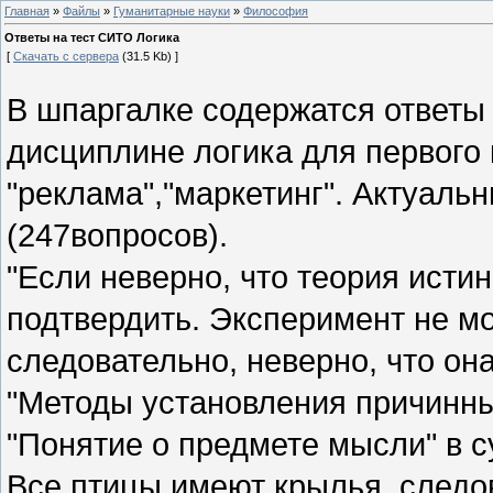
Главная
»
Файлы
»
Гуманитарные науки
»
Философия
Ответы на тест СИТО Логика
[
Скачать с сервера
(31.5 Kb) ]
В шпаргалке содержатся ответы 
дисциплине логика для первого
"реклама","маркетинг". Актуаль
(247вопросов).
"Если неверно, что теория истин
подтвердить. Эксперимент не м
следовательно, неверно, что он
"Методы установления причинны
"Понятие о предмете мысли" в 
Все птицы имеют крылья, следо