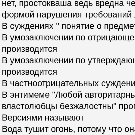
нет, простокваша ведь вредна ч
формой нарушения требований 
В суждениях " понятие о предм
В умозаключении по отрицающ
производится
В умозаключении по утвержда
производится
В частноотрицательных сужден
В энтимеме "Любой авторитарны
властолюбцы безжалостны" пр
Версиями называют
Вода тушит огонь, потому что он