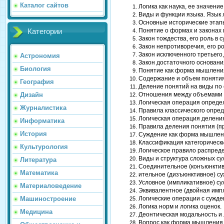
Каталог сайтов
Логика как наука, ее значени
Виды и функции языка. Язык 
Основные исторические этапы
Понятие о формах и законах
Категории
Закон тождества, его роль в 
Закон непротиворечия, его р
Закон исключенного третьего,
Астрономия
Закон достаточного основания
Биология
Понятие как форма мышления
Содержание и объем понятия
География
Деление понятий на виды по
Отношения между объемами п
Дизайн
Логическая операция опреде
Журналистика
Правила классического опред
Логическая операция делени
Информатика
Правила деления понятия (п
История
Суждение как форма мышлени
Классификация категорических 
Культурология
Логическое правило распреде
Виды и структура сложных су
Литература
Соединительное (конъюнктивн
Математика
ительное (дизъюнктивное) су
Условное (импликативное) су
Материаловедение
Эквивалентное (двойная импл
Логические операции с сужде
Машиностроение
Логика норм и логика оценок.
Медицина
Деонтическая модальность и
Вопрос как форма мышления. 