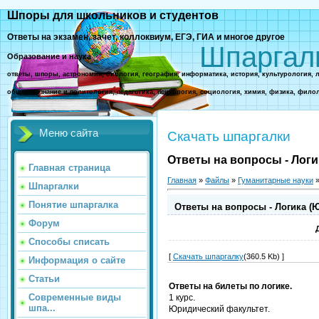
Шпоры для школьников и студентов
Ответы на экзамен, зачет, коллоквиум, ЕГЭ, ГИА и многое другое
Шпаргал
Образование и наука
ответы, шпоры, астрономия, биология, география, информатика, история, культурология, 
обществознание и политология, педагогика, психология, социология, химия, физика, фило
Меню сайта
Скачать шпаргалки
Ответы на вопросы - Логи
Главная страница
Главная
»
Файлы
»
Гуманитарные науки
Шпаргалки
Понятие шпаргалка
Ответы на вопросы - Логика (
Форум
Способы списать
[
Скачать шпаргалку
(360.5 Kb) ]
Информация о сайте
Статьи
Ответы на билеты по логике.
Современные виды
1 курс.
шпа...
Юридический факультет.