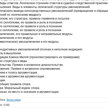
иды ответов. Логическое строение ответов в судебно-следственной практике
шления. Виды и элементы логической структуры умозаключений.
огического вывода непосредственных умозаключений (превращение и обраще
ний по логическому квадрату.
гизм, его структура, правила терминов и посылок.
о силлогизма, ее правила и роль в познании.
о силлогизма, ее правила и роль в познании.
о силлогизма, ее правила и роль в познании.
аключение, его правильные и неправильные модусы.
аключение и его модусы.
матическое) умозаключение и его модусы.
 индуктивных умозаключений (полная и неполная индукция).
оль в мышлении.
дукции Бэкона-Милля (проиллюстрировать их примерами).
х структура и виды.
тельства. Прямое и косвенное доказательство.
ржения. Прямое и косвенное опровержение.
ию к тезису аргументации.
нию к аргументам аргументации.
ции.
и общие правила спора.
ора. Моральный кодекс спора.
ксах, их место и значение в аргументации.
Теги
:
Философия
нг
:
0.0
/
0