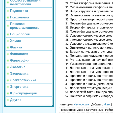
Обществознание и
Ответ как форма мышления. В
политология
Умозаключение как форма мы
Педагогика
Виды, структура и правила л
Истинностное значение сужде
Психология
Простой категорический силло
Первая фигура категорическог
Пищевая
Вторая фигура категорическог
промышленность
Третья фигура категорическог
Социология
Условно-категорическое умоз
ительно-категорическое умоз
Химия
Условно-разделительное (лем
Физика
Энтимема и полисиллогизмы.
Виды и логическая структура
Филология
Популярная индукция и ее р
Методы (каноны) научной ин
Философия
Умозаключения по аналогии, и
Экология
Логическая структура доказа
Логическая структура опрове
Экономика
Правила и ошибки по отношен
Правила и ошибки по отноше
Электротехника
Правила и ошибки демонстра
Энергетика
Логическая структура, виды 
Логический такт и манера сп
Юриспруденция
Понятие о софизмах и парадо
Другие
Категория
:
Философия
|
Добавил
:
kkent
|
Просмотров
:
2187
|
Загрузок
:
825
|
Рейти