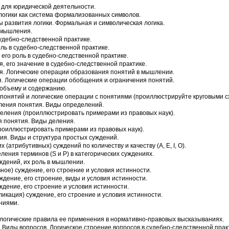
е для юридической деятельности.
логики как система формализованных символов.
 развития логики. Формальная и символическая логика.
 мышления.
судебно-следственной практике.
оль в судебно-следственной практике.
 его роль в судебно-следственной практике.
, его значение в судебно-следственной практике.
. Логические операции образования понятий в мышлении.
. Логические операции обобщения и ограничения понятий.
 объему и содержанию.
онятий и логические операции с понятиями (проиллюстрируйте круговыми с
ления понятия. Виды определений.
еления (проиллюстрировать примерами из правовых наук).
я понятия. Виды деления.
роиллюстрировать примерами из правовых наук).
я. Виды и структура простых суждений.
(атрибутивных) суждений по количеству и качеству (A, E, I, O).
ления терминов (S и Р) в категорических суждениях.
ждений, их роль в мышлении.
ое) суждение, его строение и условия истинности.
ждение, его строение, виды и условия истинности.
ждение, его строение и условия истинности.
икация) суждение, его строение и условия истинности.
ниями.
 логические правила ее применения в нормативно-правовых высказываниях.
Виды вопросов. Логическое строение вопросов в судебно-следственной прак