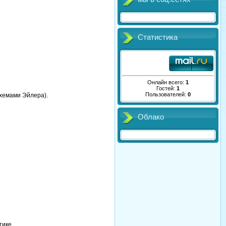
Статистика
Онлайн всего:
1
Гостей:
1
Пользователей:
0
хемами Эйлера).
Облако
тике.