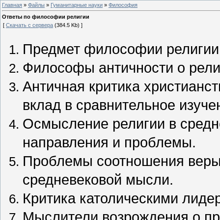
Главная
»
Файлы
»
Гуманитарные науки
»
Философия
Ответы по философии религии
[
Скачать с сервера
(384.5 Kb) ]
Предмет философии религии
Философы античности о рел
Античная критика христианст
вклад в сравнительное изуче
Осмысление религии в сред
направления и проблемы.
Проблемы соотношения веры 
средневековой мысли.
Критика католическими лиде
Мыслители возрождения о пр