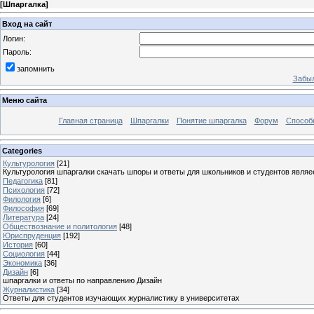
[
Шпаргалка
]
Вход на сайт
Логин:
Пароль:
запомнить
Забыл
Меню сайта
Главная страница
Шпаргалки
Понятие шпаргалка
Форум
Способ
Categories
Культурология
[21]
Культурология шпаргалки скачать шпоры и ответы для школьников и студентов явля
Педагогика
[81]
Психология
[72]
Филология
[6]
Философия
[69]
Литература
[24]
Обществознание и политология
[48]
Юриспруденция
[192]
История
[60]
Социология
[44]
Экономика
[36]
Дизайн
[6]
шпаргалки и ответы по направлению Дизайн
Журналистика
[34]
Ответы для студентов изучающих журналистику в университетах