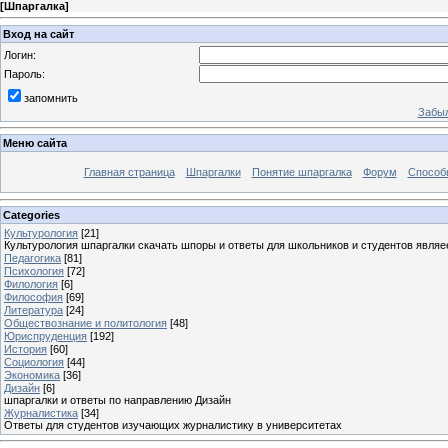
[
Шпаргалка
]
Вход на сайт
Логин:
Пароль:
запомнить
Забыл
Меню сайта
Главная страница
Шпаргалки
Понятие шпаргалка
Форум
Способ
Categories
Культурология
[21]
Культурология шпаргалки скачать шпоры и ответы для школьников и студентов явля
Педагогика
[81]
Психология
[72]
Филология
[6]
Философия
[69]
Литература
[24]
Обществознание и политология
[48]
Юриспруденция
[192]
История
[60]
Социология
[44]
Экономика
[36]
Дизайн
[6]
шпаргалки и ответы по направлению Дизайн
Журналистика
[34]
Ответы для студентов изучающих журналистику в университетах