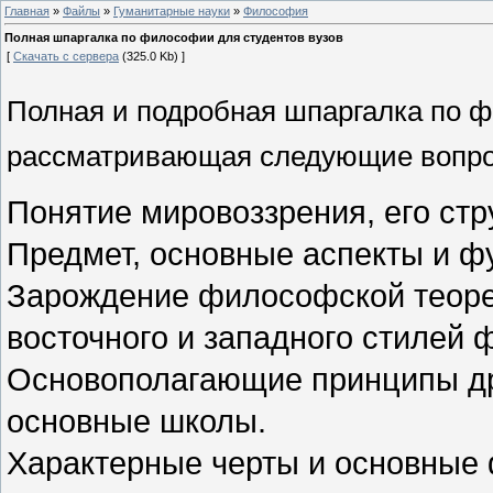
Главная
»
Файлы
»
Гуманитарные науки
»
Философия
Полная шпаргалка по философии для студентов вузов
[
Скачать с сервера
(325.0 Kb) ]
Полная и подробная шпаргалка по ф
рассматривающая следующие вопр
Понятие мировоззрения, его стр
Предмет, основные аспекты и ф
Зарождение философской теоре
восточного и западного стилей
Основополагающие принципы д
основные школы.
Характерные черты и основные