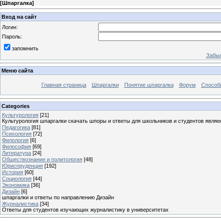
[
Шпаргалка
]
Вход на сайт
Логин:
Пароль:
запомнить
Забыл
Меню сайта
Главная страница
Шпаргалки
Понятие шпаргалка
Форум
Способ
Categories
Культурология
[21]
Культурология шпаргалки скачать шпоры и ответы для школьников и студентов явля
Педагогика
[81]
Психология
[72]
Филология
[6]
Философия
[69]
Литература
[24]
Обществознание и политология
[48]
Юриспруденция
[192]
История
[60]
Социология
[44]
Экономика
[36]
Дизайн
[6]
шпаргалки и ответы по направлению Дизайн
Журналистика
[34]
Ответы для студентов изучающих журналистику в университетах