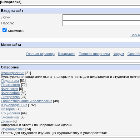
[
Шпаргалка
]
Вход на сайт
Логин:
Пароль:
запомнить
Забыл
Меню сайта
Главная страница
Шпаргалки
Понятие шпаргалка
Форум
Способ
Categories
Культурология
[21]
Культурология шпаргалки скачать шпоры и ответы для школьников и студентов явля
Педагогика
[81]
Психология
[72]
Филология
[6]
Философия
[69]
Литература
[24]
Обществознание и политология
[48]
Юриспруденция
[192]
История
[60]
Социология
[44]
Экономика
[36]
Дизайн
[6]
шпаргалки и ответы по направлению Дизайн
Журналистика
[34]
Ответы для студентов изучающих журналистику в университетах