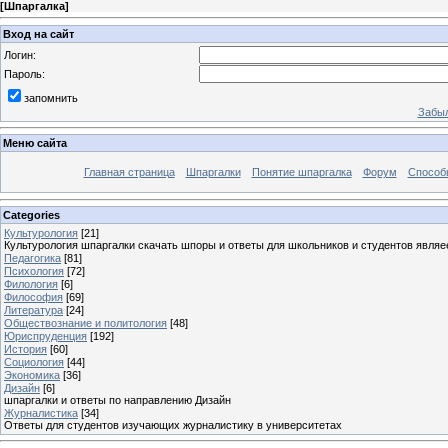
[
Шпаргалка
]
Вход на сайт
Логин:
Пароль:
запомнить
Забыл
Меню сайта
Главная страница
Шпаргалки
Понятие шпаргалка
Форум
Способ
Categories
Культурология
[21]
Культурология шпаргалки скачать шпоры и ответы для школьников и студентов явля
Педагогика
[81]
Психология
[72]
Филология
[6]
Философия
[69]
Литература
[24]
Обществознание и политология
[48]
Юриспруденция
[192]
История
[60]
Социология
[44]
Экономика
[36]
Дизайн
[6]
шпаргалки и ответы по направлению Дизайн
Журналистика
[34]
Ответы для студентов изучающих журналистику в университетах