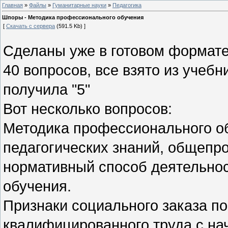
Главная
»
Файлы
»
Гуманитарные науки
»
Педагогика
Шпоры - Методика профессионального обучения
[
Скачать с сервера
(591.5 Kb) ]
Сделаны уже в готовом формате,
40 вопросов, все взято из учебн
получила "5"
Вот несколько вопросов:
Методика профессионального об
педагогических знаний, общепр
нормативный способ деятельнос
обучения.
Признаки социального заказа по
квалифицированного труда с н