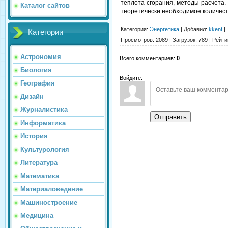
теплота сгорания, методы расчета.
Каталог сайтов
теоретически необходимое количеств
Категория
:
Энергетика
|
Добавил
:
kkent
|
Категории
Просмотров
:
2089
|
Загрузок
:
789
|
Рейти
Астрономия
Всего комментариев
:
0
Биология
Войдите:
География
Дизайн
Журналистика
Отправить
Информатика
История
Культурология
Литература
Математика
Материаловедение
Машиностроение
Медицина