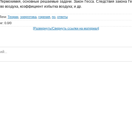
 Термохимия, основные решаемые задачи. Закон Гесса. Следствия закона Г
о воздуха, коэффициент избытка воздуха; и др.
Теги
:
Теории
,
энергетика
,
горения
,
по
,
ответы
нг
:
0.0
/
0
[Развернуть/Свернуть ссылки на материал]