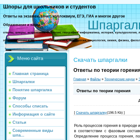
Шпоры для школьников и студентов
Ответы на экзамен, зачет, коллоквиум, ЕГЭ, ГИА и многое другое
Шпаргал
Образование и наука
ответы, шпоры, астрономия, биология, география, информатика, история, культурология, 
обществознание и политология, педагогика, психология, социология, химия, физика, фило
Меню сайта
Скачать шпаргалки
Ответы по теории горени
Главная страница
Главная
»
Файлы
»
Технические науки
»
Шпаргалки
Понятие шпаргалка
Ответы по теории горения
Форум
Способы списать
[
Скачать шпаргалку
(196.5 Kb) ]
Информация о сайте
Статьи
Роль процессов горения в природе 
Современные виды
в соответствии с фазовым состав
шпа...
Определение процесса горения, по