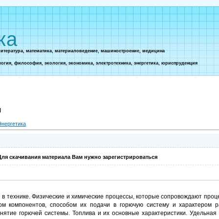
ка
литература, математика, материаловедение, машиностроение, медицина
логия, философия, экология, экономика, электротехника, энергетика, юриспруденция
я
Энергетика
Для скачивания материала Вам нужно зарегистрироваться
и в технике. Физические и химические процессы, которые сопровождают проц
ом компонентов, способом их подачи в горючую систему и характером р
нятие горючей системы. Топлива и их основные характеристики. Удельная