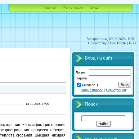
Главная
Регистрация
Вход
Воскресенье, 09.08.2026, 10:51
Приветствую Вас
Гость
|
RSS
Вход на сайт
Логин:
Пароль:
запомнить
Забыл пароль
|
Регистрация
Поиск
13.01.2016, 17:00
есс горения. Классификация горения
аспространения процесса горения.
 теплота сгорания. Высшая, низшая
мы в соц.сетях