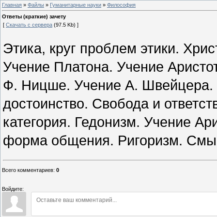
Главная
»
Файлы
»
Гуманитарные науки
»
Философия
Ответы (краткие) зачету
[
Скачать с сервера
(97.5 Kb) ]
Этика, круг проблем этики. Хри
Учение Платона. Учение Аристот
Ф. Ницше. Учение А. Швейцера. 
достоинство. Свобода и ответст
категория. Гедонизм. Учение Ар
форма общения. Ригоризм. Смыс
Всего комментариев
:
0
Войдите: