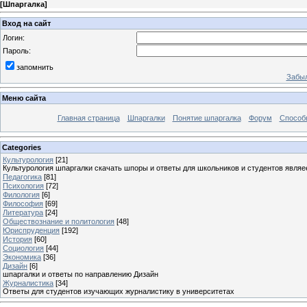
[
Шпаргалка
]
Вход на сайт
Логин:
Пароль:
запомнить
Забыл
Меню сайта
Главная страница
Шпаргалки
Понятие шпаргалка
Форум
Способ
Categories
Культурология
[21]
Культурология шпаргалки скачать шпоры и ответы для школьников и студентов явля
Педагогика
[81]
Психология
[72]
Филология
[6]
Философия
[69]
Литература
[24]
Обществознание и политология
[48]
Юриспруденция
[192]
История
[60]
Социология
[44]
Экономика
[36]
Дизайн
[6]
шпаргалки и ответы по направлению Дизайн
Журналистика
[34]
Ответы для студентов изучающих журналистику в университетах