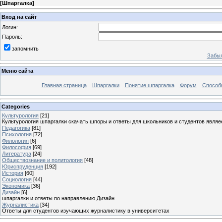
[
Шпаргалка
]
Вход на сайт
Логин:
Пароль:
запомнить
Забыл
Меню сайта
Главная страница
Шпаргалки
Понятие шпаргалка
Форум
Способ
Categories
Культурология
[21]
Культурология шпаргалки скачать шпоры и ответы для школьников и студентов явля
Педагогика
[81]
Психология
[72]
Филология
[6]
Философия
[69]
Литература
[24]
Обществознание и политология
[48]
Юриспруденция
[192]
История
[60]
Социология
[44]
Экономика
[36]
Дизайн
[6]
шпаргалки и ответы по направлению Дизайн
Журналистика
[34]
Ответы для студентов изучающих журналистику в университетах