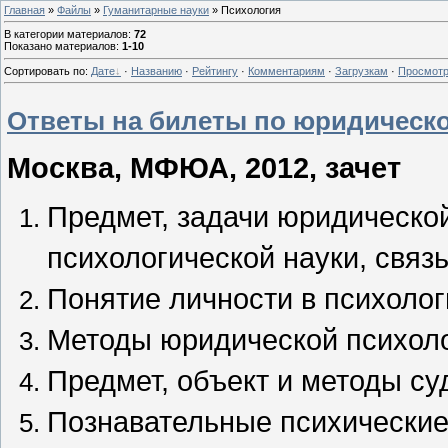
Главная
»
Файлы
»
Гуманитарные науки
» Психология
В категории материалов
:
72
Показано материалов
:
1-10
Сортировать по
:
Дате
·
Названию
·
Рейтингу
·
Комментариям
·
Загрузкам
·
Просмот
Ответы на билеты по юридическ
Москва, МФЮА, 2012, зачет
Предмет, задачи юридической
психологической науки, связ
Понятие личности в психолог
Методы юридической психоло
Предмет, объект и методы су
Познавательные психические