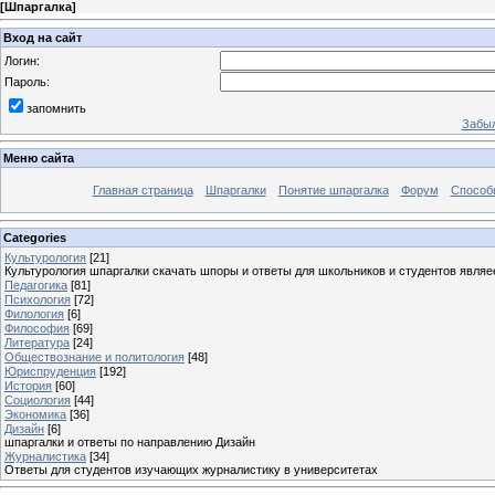
[
Шпаргалка
]
Вход на сайт
Логин:
Пароль:
запомнить
Забыл
Меню сайта
Главная страница
Шпаргалки
Понятие шпаргалка
Форум
Способ
Categories
Культурология
[21]
Культурология шпаргалки скачать шпоры и ответы для школьников и студентов явля
Педагогика
[81]
Психология
[72]
Филология
[6]
Философия
[69]
Литература
[24]
Обществознание и политология
[48]
Юриспруденция
[192]
История
[60]
Социология
[44]
Экономика
[36]
Дизайн
[6]
шпаргалки и ответы по направлению Дизайн
Журналистика
[34]
Ответы для студентов изучающих журналистику в университетах