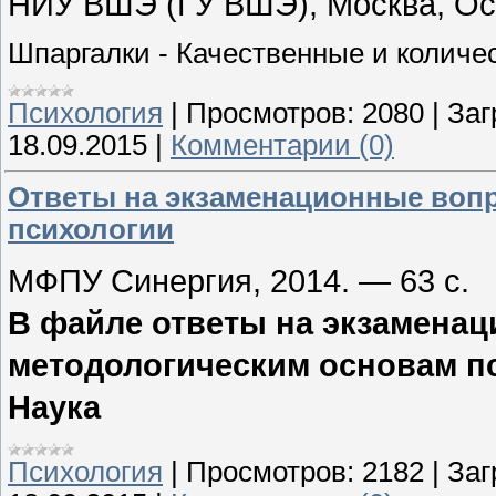
НИУ ВШЭ (ГУ ВШЭ), Москва, Осин
Шпаргалки - Качественные и количе
Психология
|
Просмотров:
2080
|
Заг
18.09.2015
|
Комментарии (0)
Ответы на экзаменационные воп
психологии
МФПУ Синергия, 2014. — 63 с.
В файле ответы на экзамена
методологическим основам п
Наука
Психология
|
Просмотров:
2182
|
Заг