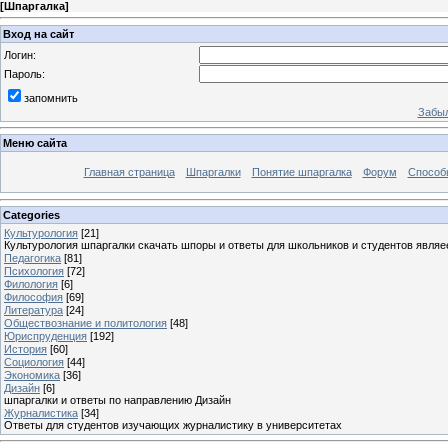
[
Шпаргалка
]
Вход на сайт
Логин:
Пароль:
запомнить
Забыл
Меню сайта
Главная страница
Шпаргалки
Понятие шпаргалка
Форум
Способ
Categories
Культурология
[21]
Культурология шпаргалки скачать шпоры и ответы для школьников и студентов явля
Педагогика
[81]
Психология
[72]
Филология
[6]
Философия
[69]
Литература
[24]
Обществознание и политология
[48]
Юриспруденция
[192]
История
[60]
Социология
[44]
Экономика
[36]
Дизайн
[6]
шпаргалки и ответы по направлению Дизайн
Журналистика
[34]
Ответы для студентов изучающих журналистику в университетах