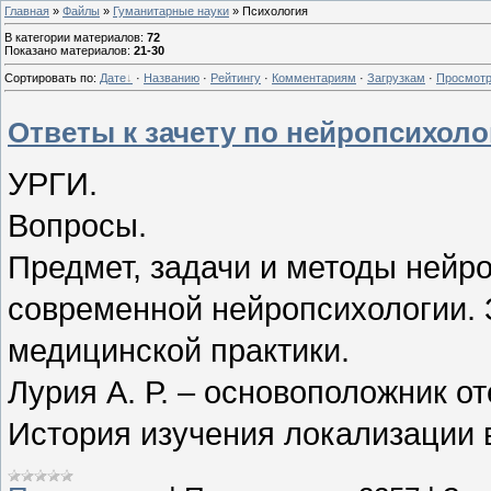
Главная
»
Файлы
»
Гуманитарные науки
» Психология
В категории материалов
:
72
Показано материалов
:
21-30
Сортировать по
:
Дате
·
Названию
·
Рейтингу
·
Комментариям
·
Загрузкам
·
Просмот
Ответы к зачету по нейропсихоло
УРГИ.
Вопросы.
Предмет, задачи и методы нейр
современной нейропсихологии. 
медицинской практики.
Лурия А. Р. – основоположник о
История изучения локализации 