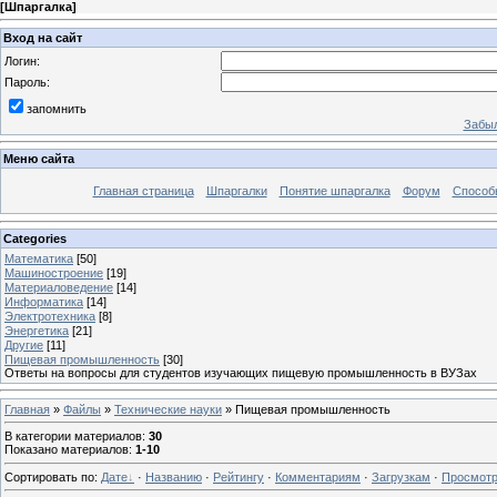
[
Шпаргалка
]
Вход на сайт
Логин:
Пароль:
запомнить
Забыл
Меню сайта
Главная страница
Шпаргалки
Понятие шпаргалка
Форум
Способ
Categories
Математика
[50]
Машиностроение
[19]
Материаловедение
[14]
Информатика
[14]
Электротехника
[8]
Энергетика
[21]
Другие
[11]
Пищевая промышленность
[30]
Ответы на вопросы для студентов изучающих пищевую промышленность в ВУЗах
Главная
»
Файлы
»
Технические науки
» Пищевая промышленность
В категории материалов
:
30
Показано материалов
:
1-10
Сортировать по
:
Дате
·
Названию
·
Рейтингу
·
Комментариям
·
Загрузкам
·
Просмот